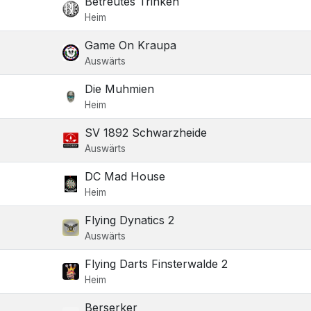
Betreutes Trinken
Heim
Game On Kraupa
Auswärts
Die Muhmien
Heim
SV 1892 Schwarzheide
Auswärts
DC Mad House
Heim
Flying Dynatics 2
Auswärts
Flying Darts Finsterwalde 2
Heim
Berserker