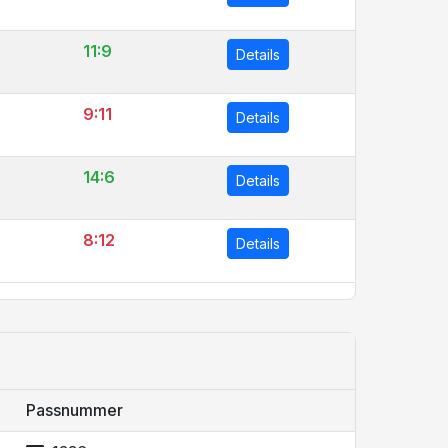
11:9
Details
9:11
Details
14:6
Details
8:12
Details
Passnummer